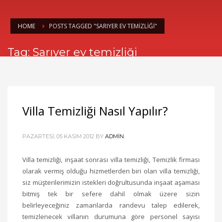
HOME
POSTS TAGGED "SARIYER EV TEMIZLIĞI"
Tag: Sarıyer ev temizliği
Villa Temizliği Nasıl Yapılır?
PAZARTESI, 05 KASIM 2012
BY
ADMIN
Villa temizliği, inşaat sonrası villa temizliği, Temizlik firması
olarak vermiş olduğu hizmetlerden biri olan villa temizliği,
siz müşterilerimizin istekleri doğrultusunda inşaat aşaması
bitmiş tek bir sefere dahil olmak üzere sizin
belirleyeceğiniz zamanlarda randevu talep edilerek,
temizlenecek villanın durumuna göre personel sayısı