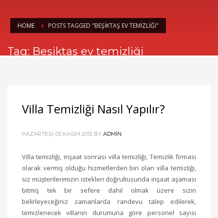
HOME
POSTS TAGGED "BEŞIKTAŞ EV TEMIZLIĞI"
Tag: Beşiktaş ev temizliği
Villa Temizliği Nasıl Yapılır?
PAZARTESI, 05 KASIM 2012
BY
ADMIN
Villa temizliği, inşaat sonrası villa temizliği, Temizlik firması
olarak vermiş olduğu hizmetlerden biri olan villa temizliği,
siz müşterilerimizin istekleri doğrultusunda inşaat aşaması
bitmiş tek bir sefere dahil olmak üzere sizin
belirleyeceğiniz zamanlarda randevu talep edilerek,
temizlenecek villanın durumuna göre personel sayısı