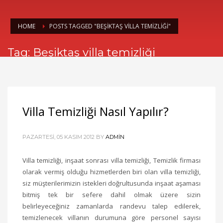
HOME
POSTS TAGGED "BEŞIKTAŞ VILLA TEMIZLIĞI"
Tag: Beşiktaş villa temizliği
Villa Temizliği Nasıl Yapılır?
PAZARTESI, 05 KASIM 2012
BY
ADMIN
Villa temizliği, inşaat sonrası villa temizliği, Temizlik firması
olarak vermiş olduğu hizmetlerden biri olan villa temizliği,
siz müşterilerimizin istekleri doğrultusunda inşaat aşaması
bitmiş tek bir sefere dahil olmak üzere sizin
belirleyeceğiniz zamanlarda randevu talep edilerek,
temizlenecek villanın durumuna göre personel sayısı