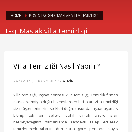
HOME
POSTS TAGGED "MASLAK VILLA TEMIZLIĞI"
Tag: Maslak villa temizliği
Villa Temizliği Nasıl Yapılır?
PAZARTESI, 05 KASIM 2012
BY
ADMIN
Villa temizliği, inşaat sonrası villa temizliği, Temizlik firması
olarak vermiş olduğu hizmetlerden biri olan villa temizliği,
siz müşterilerimizin istekleri doğrultusunda inşaat aşaması
bitmiş tek bir sefere dahil olmak üzere sizin
belirleyeceğiniz zamanlarda randevu talep edilerek,
temizlenecek villanın durumuna göre personel sayısı