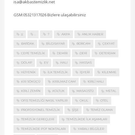
isa@akbastemizlik.net
GSM:05321317026 Bizlere ulaşabilirsiniz
)(
.
?
AKPA
ANLIK HABER
BARDAK
BILGISAYAR
BORCAM
ÇEKYAT
CEPE TEMIZLIK
DEMIR
DERI
DETERJAN
DOLAP
EV
HALI
HASSAS
HIJYENIK
ILK TEMIZLIK
IŞYERI
KILENME
KIR SÖKÜÇÜ
KIRILMAZ CAM
KIRLI HALI
KIRLI ZEMIN
KOLTUK
MASAÜSTÜ
METAL
OFIS TEMIZLIĞI NASIL YAPILIR
OKUL
OTEL
PROFOSYONEL TEMIZLIK
ŞIŞE
TEMIZ OLAMA
TEMIZLIK GEREÇLERI
TEMIZLIKDE ILK AŞAMLAR
TEMIZLIKDE PÜF NOKTALARI
YARALI BILGILER