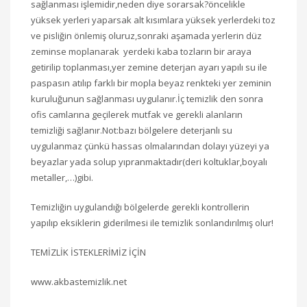
sağlanması işlemidir,neden diye sorarsak?öncelikle
yüksek yerleri yaparsak alt kısımlara yüksek yerlerdeki toz
ve pisliğin önlemiş oluruz,sonraki aşamada yerlerin düz
zeminse moplanarak yerdeki kaba tozların bir araya
getirilip toplanması,yer zemine deterjan ayarı yapılı su ile
paspasın atılıp farklı bir mopla beyaz renkteki yer zeminin
kuruluğunun sağlanması uygulanır.İç temizlik den sonra
ofis camlarına geçilerek mutfak ve gerekli alanların
temizliği sağlanır.Not:bazı bölgelere deterjanlı su
uygulanmaz çünkü hassas olmalarından dolayı yüzeyi ya
beyazlar yada solup yıpranmaktadır(deri koltuklar,boyalı
metaller,…)gibi.
Temizliğin uygulandığı bölgelerde gerekli kontrollerin
yapılıp eksiklerin giderilmesi ile temizlik sonlandırılmış olur!
TEMİZLİK İSTEKLERİMİZ İÇİN
www.akbastemizlik.net