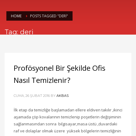
HOME
POSTS TAGGED "DERI"
Tag: deri
Profösyonel Bir Şekilde Ofis
Nasıl Temizlenir?
CUMA, 26 ŞUBAT 2016
BY
AKBAS
İlk etap da temizliğe başlamadan ellere eldiven takılır ,ikinci
aşamada çöp kovalarının temizlenip poşetlerin değişiminin
sağlanmasından sonra bilgisayar,masa üstü ,duvardaki
raf ve dolaplar olmak üzere yüksek bölgelerin temizliğinin