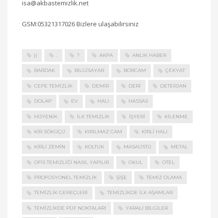
isa@akbastemizlik.net
GSM:05321317026 Bizlere ulaşabilirsiniz
)(
.
?
AKPA
ANLIK HABER
BARDAK
BILGISAYAR
BORCAM
ÇEKYAT
CEPE TEMIZLIK
DEMIR
DERI
DETERJAN
DOLAP
EV
HALI
HASSAS
HIJYENIK
ILK TEMIZLIK
IŞYERI
KILENME
KIR SÖKÜÇÜ
KIRILMAZ CAM
KIRLI HALI
KIRLI ZEMIN
KOLTUK
MASAÜSTÜ
METAL
OFIS TEMIZLIĞI NASIL YAPILIR
OKUL
OTEL
PROFOSYONEL TEMIZLIK
ŞIŞE
TEMIZ OLAMA
TEMIZLIK GEREÇLERI
TEMIZLIKDE ILK AŞAMLAR
TEMIZLIKDE PÜF NOKTALARI
YARALI BILGILER