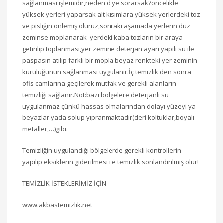
sağlanması işlemidir,neden diye sorarsak?öncelikle
yüksek yerleri yaparsak alt kısımlara yüksek yerlerdeki toz
ve pisliğin önlemiş oluruz,sonraki aşamada yerlerin düz
zeminse moplanarak yerdeki kaba tozların bir araya
getirilip toplanması,yer zemine deterjan ayarı yapılı su ile
paspasın atılıp farklı bir mopla beyaz renkteki yer zeminin
kuruluğunun sağlanması uygulanır.İç temizlik den sonra
ofis camlarına geçilerek mutfak ve gerekli alanların
temizliği sağlanır.Not:bazı bölgelere deterjanlı su
uygulanmaz çünkü hassas olmalarından dolayı yüzeyi ya
beyazlar yada solup yıpranmaktadır(deri koltuklar,boyalı
metaller,…)gibi.
Temizliğin uygulandığı bölgelerde gerekli kontrollerin
yapılıp eksiklerin giderilmesi ile temizlik sonlandırılmış olur!
TEMİZLİK İSTEKLERİMİZ İÇİN
www.akbastemizlik.net