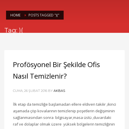
HOME
POSTS TAGGED ")("
Tag: )(
Profösyonel Bir Şekilde Ofis
Nasıl Temizlenir?
CUMA, 26 ŞUBAT 2016
BY
AKBAS
İlk etap da temizliğe başlamadan ellere eldiven takılır ,ikinci
aşamada çöp kovalarının temizlenip poşetlerin değişiminin
sağlanmasından sonra bilgisayar,masa üstü ,duvardaki
raf ve dolaplar olmak üzere yüksek bölgelerin temizliğinin